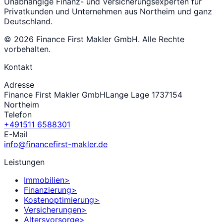
Unabhängige Finanz- und Versicherungsexperten für
Privatkunden und Unternehmen aus Northeim und ganz
Deutschland.
©
2026
Finance First Makler GmbH. Alle Rechte
vorbehalten.
Kontakt
Adresse
Finance First Makler GmbH
Lange Lage 17
37154
Northeim
Telefon
+491511 6588301
E-Mail
info@financefirst-makler.de
Leistungen
Immobilien
>
Finanzierung
>
Kostenoptimierung
>
Versicherungen
>
Altersvorsorge
>